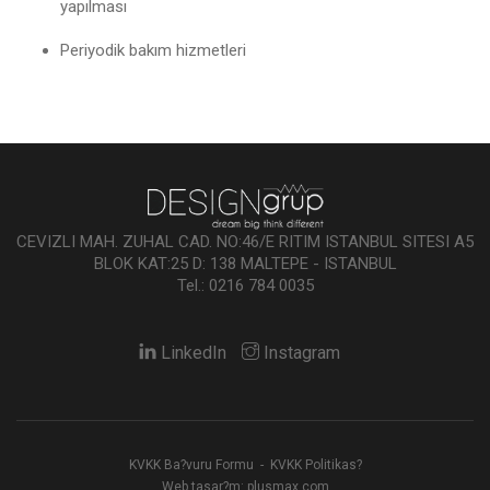
yapılması
Periyodik bakım hizmetleri
CEVIZLI MAH. ZUHAL CAD. NO:46/E RITIM ISTANBUL SITESI A5
BLOK KAT:25 D: 138 MALTEPE - ISTANBUL
Tel.: 0216 784 0035
LinkedIn
Instagram
KVKK Ba?vuru Formu
-
KVKK Politikas?
Web tasar?m: plusmax.com